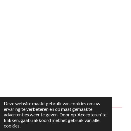
Deze website maakt gebruik van cookies om uw
ervaring te verbeteren en op maat gemaakte
advertenties weer te geven. Door op ‘Accepteren’ te
© 2024 - 2026 Style2Maria
klikken, gaat u akkoord met het gebruik van alle
cookies.
Powered by
JouwWeb