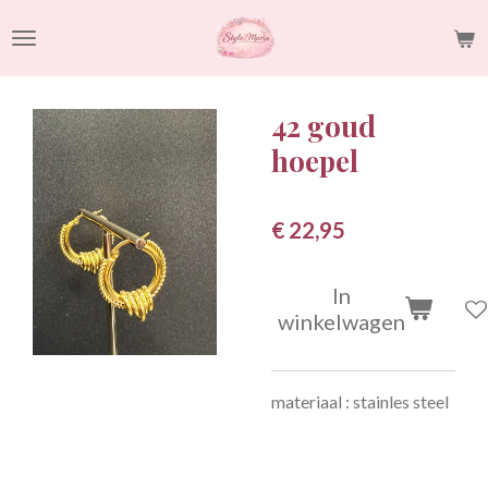
Ga
direct
naar
de
42 goud
hoofdinhoud
hoepel
€ 22,95
In
winkelwagen
materiaal : stainles steel