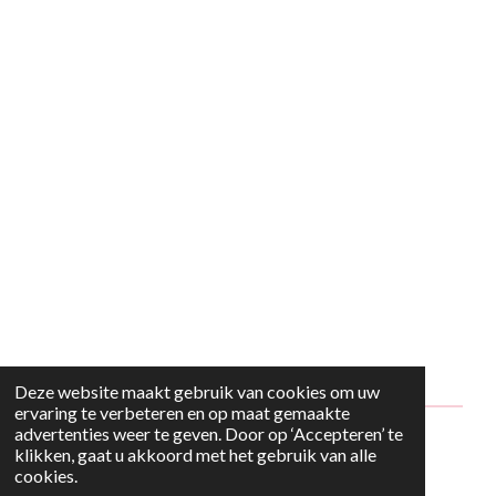
Deze website maakt gebruik van cookies om uw
ervaring te verbeteren en op maat gemaakte
advertenties weer te geven. Door op ‘Accepteren’ te
© 2024 - 2026 Style2Maria
klikken, gaat u akkoord met het gebruik van alle
cookies.
Powered by
JouwWeb