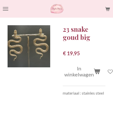
Ga
direct
naar
de
23 snake
hoofdinhoud
goud big
€ 19,95
In
winkelwagen
materiaal : stainles steel