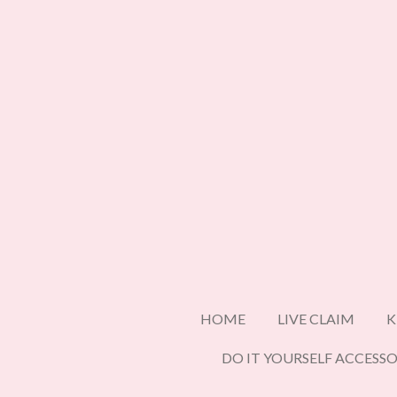
Ga
direct
naar
de
hoofdinhoud
HOME
LIVE CLAIM
K
DO IT YOURSELF ACCESSO