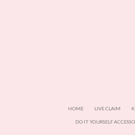
Ga
direct
naar
de
hoofdinhoud
HOME
LIVE CLAIM
K
DO IT YOURSELF ACCESSO