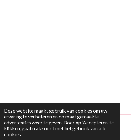
Deze website maakt gebruik van cookies om uw
ervaring te verbeteren en op maat gemaakte
advertenties weer te geven. Door op ‘Accepteren’ te
© 2024 - 2026 Style2Maria
klikken, gaat u akkoord met het gebruik van alle
cookies.
Powered by
JouwWeb