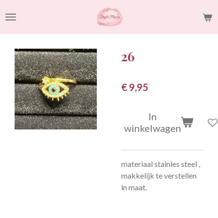
Ga
direct
naar
de
26
hoofdinhoud
€ 9,95
In
winkelwagen
materiaal stainles steel ,
makkelijk te verstellen
in maat.