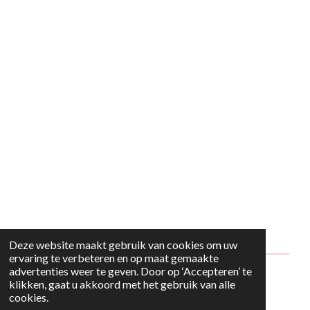
Deze website maakt gebruik van cookies om uw
ervaring te verbeteren en op maat gemaakte
advertenties weer te geven. Door op ‘Accepteren’ te
© 2024 - 2026 Style2Maria
klikken, gaat u akkoord met het gebruik van alle
cookies.
Powered by
JouwWeb