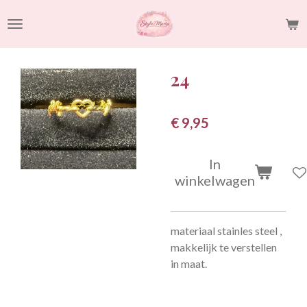
Ga
direct
naar
de
24
hoofdinhoud
€ 9,95
In
winkelwagen
materiaal stainles steel ,
makkelijk te verstellen
in maat.