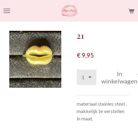
Ga
direct
naar
de
21
hoofdinhoud
€ 9,95
In
winkelwagen
materiaal stainles steel ,
makkelijk te verstellen
in maat.