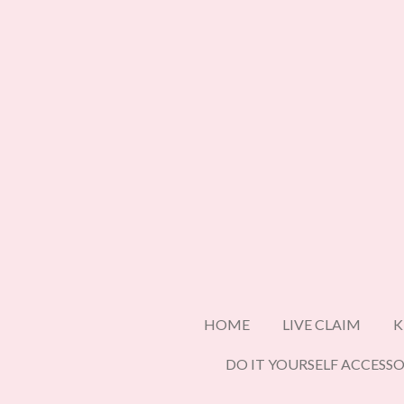
Ga
direct
naar
de
hoofdinhoud
HOME
LIVE CLAIM
K
DO IT YOURSELF ACCESSO