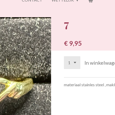
7
€ 9,95
In winkelwag
materiaal stainles steel , mak