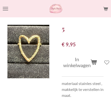
Ga
direct
naar
de
5
hoofdinhoud
€ 9,95
In
winkelwagen
materiaal stainles steel ,
makkelijk te verstellen in
maat.