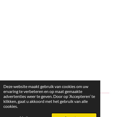
Deze website maakt gebruik van cookies om uw
ervaring te verbeteren en op maat gemaakte
advertenties weer te geven. Door op ‘Accepteren’ te
klikken, gaat u akkoord met het gebruik van alle
© 2024 - 2026 Style2Maria
cookies.
Powered by
JouwWeb