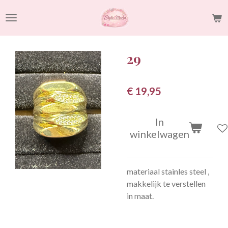
Ga
direct
naar
de
29
hoofdinhoud
€ 19,95
In
winkelwagen
materiaal stainles steel ,
makkelijk te verstellen
in maat.