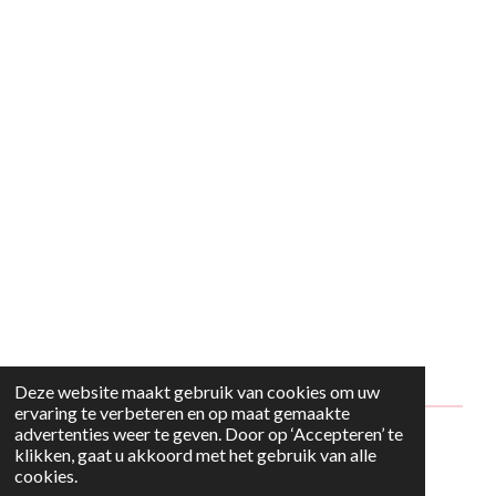
Deze website maakt gebruik van cookies om uw
ervaring te verbeteren en op maat gemaakte
advertenties weer te geven. Door op ‘Accepteren’ te
© 2024 - 2026 Style2Maria
klikken, gaat u akkoord met het gebruik van alle
cookies.
Powered by
JouwWeb