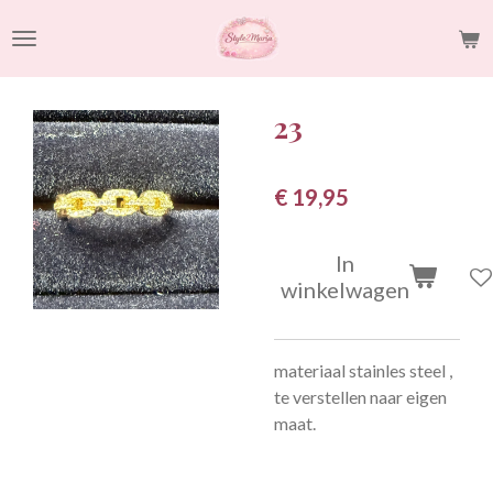
Ga
direct
naar
de
23
hoofdinhoud
€ 19,95
In
winkelwagen
materiaal stainles steel ,
te verstellen naar eigen
maat.