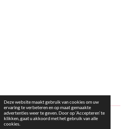
Deze website maakt gebruik van cookies om uw
ervaring te verbeteren en op maat gemaakte
advertenties weer te geven. Door op ‘Accepteren’ te
© 2024 - 2026 Style2Maria
klikken, gaat u akkoord met het gebruik van alle
cookies.
Powered by
JouwWeb