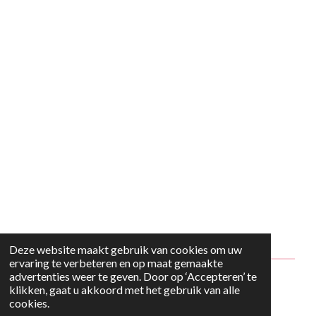
Deze website maakt gebruik van cookies om uw
ervaring te verbeteren en op maat gemaakte
advertenties weer te geven. Door op ‘Accepteren’ te
© 2024 - 2026 Style2Maria
klikken, gaat u akkoord met het gebruik van alle
cookies.
Powered by
JouwWeb