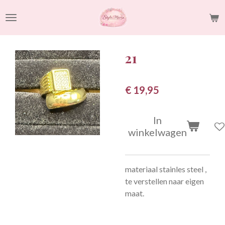
Ga
direct
naar
de
21
hoofdinhoud
€ 19,95
In
winkelwagen
materiaal stainles steel ,
te verstellen naar eigen
maat.