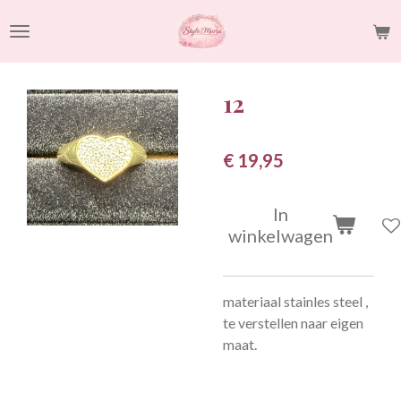
Ga
direct
naar
de
12
hoofdinhoud
€ 19,95
In
winkelwagen
materiaal stainles steel ,
te verstellen naar eigen
maat.