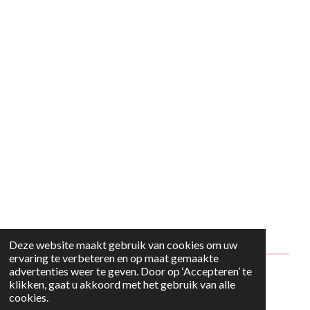
Deze website maakt gebruik van cookies om uw
ervaring te verbeteren en op maat gemaakte
advertenties weer te geven. Door op ‘Accepteren’ te
© 2024 - 2026 Style2Maria
klikken, gaat u akkoord met het gebruik van alle
cookies.
Powered by
JouwWeb