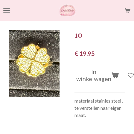
Ga
direct
naar
de
10
hoofdinhoud
€ 19,95
In
winkelwagen
materiaal stainles steel ,
te verstellen naar eigen
maat.