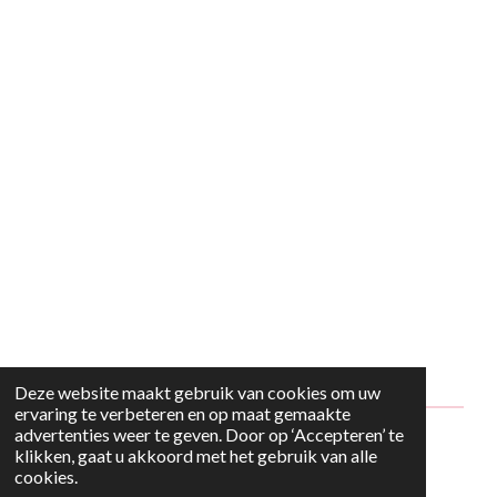
Deze website maakt gebruik van cookies om uw
ervaring te verbeteren en op maat gemaakte
advertenties weer te geven. Door op ‘Accepteren’ te
© 2024 - 2026 Style2Maria
klikken, gaat u akkoord met het gebruik van alle
cookies.
Powered by
JouwWeb