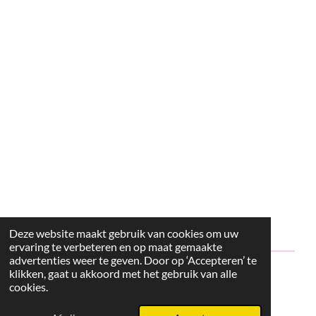
Deze website maakt gebruik van cookies om uw
ervaring te verbeteren en op maat gemaakte
advertenties weer te geven. Door op ‘Accepteren’ te
klikken, gaat u akkoord met het gebruik van alle
© 2024 - 2026 Style2Maria
cookies.
Powered by
JouwWeb