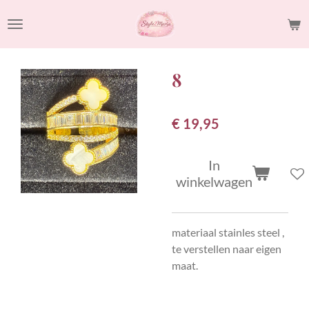
Ga
direct
naar
de
8
hoofdinhoud
€ 19,95
In
winkelwagen
materiaal stainles steel ,
te verstellen naar eigen
maat.