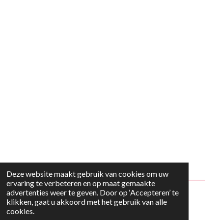
Deze website maakt gebruik van cookies om uw
ervaring te verbeteren en op maat gemaakte
advertenties weer te geven. Door op ‘Accepteren’ te
© 2024 - 2026 Style2Maria
klikken, gaat u akkoord met het gebruik van alle
cookies.
Powered by
JouwWeb