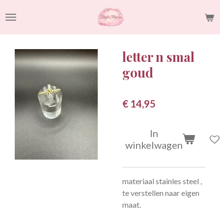
Ga
direct
naar
de
letter n smal
hoofdinhoud
goud
€ 14,95
In
winkelwagen
materiaal stainles steel ,
te verstellen naar eigen
maat.