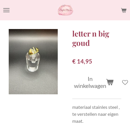
Ga
direct
naar
de
letter n big
hoofdinhoud
goud
€ 14,95
In
winkelwagen
materiaal stainles steel ,
te verstellen naar eigen
maat.