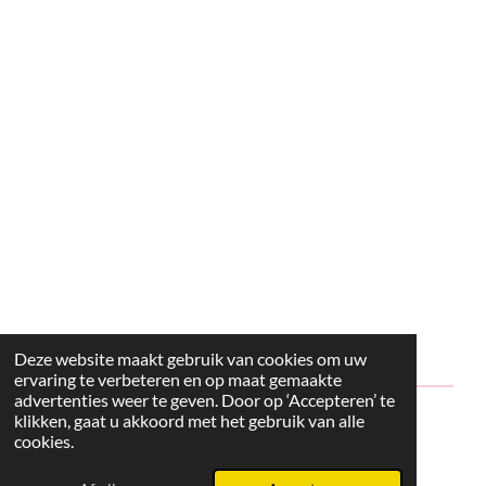
Deze website maakt gebruik van cookies om uw
ervaring te verbeteren en op maat gemaakte
advertenties weer te geven. Door op ‘Accepteren’ te
klikken, gaat u akkoord met het gebruik van alle
© 2024 - 2026 Style2Maria
cookies.
Powered by
JouwWeb