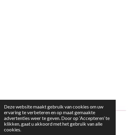
Deze website maakt gebruik van cookies om uw
ervaring te verbeteren en op maat gemaakte
advertenties weer te geven. Door op ‘Accepteren’ te
© 2024 - 2026 Style2Maria
klikken, gaat u akkoord met het gebruik van alle
cookies.
Powered by
JouwWeb