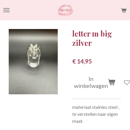
Ga
direct
naar
de
letter m big
hoofdinhoud
zilver
€ 14,95
In
winkelwagen
materiaal stainles steel ,
te verstellen naar eigen
maat.