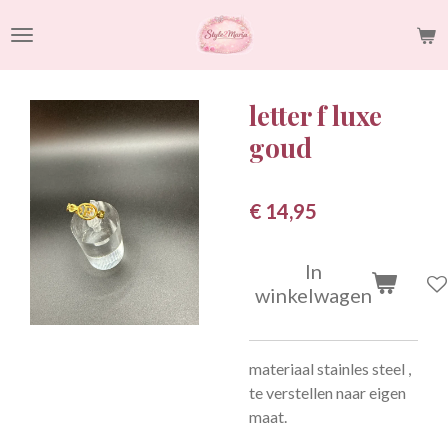
Ga
direct
naar
de
letter f luxe
hoofdinhoud
goud
€ 14,95
In
winkelwagen
materiaal stainles steel ,
te verstellen naar eigen
maat.