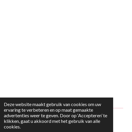
Deze website maakt gebruik van cookies om uw
ervaring te verbeteren en op maat gemaakte
advertenties weer te geven. Door op ‘Accepteren’ te
© 2024 - 2026 Style2Maria
klikken, gaat u akkoord met het gebruik van alle
cookies.
Powered by
JouwWeb