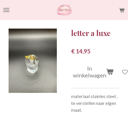
Ga
direct
naar
de
letter a luxe
hoofdinhoud
€ 14,95
In
winkelwagen
materiaal stainles steel ,
te verstellen naar eigen
maat.