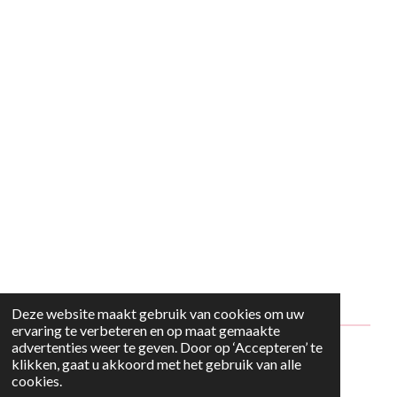
Deze website maakt gebruik van cookies om uw
ervaring te verbeteren en op maat gemaakte
advertenties weer te geven. Door op ‘Accepteren’ te
© 2024 - 2026 Style2Maria
klikken, gaat u akkoord met het gebruik van alle
cookies.
Powered by
JouwWeb