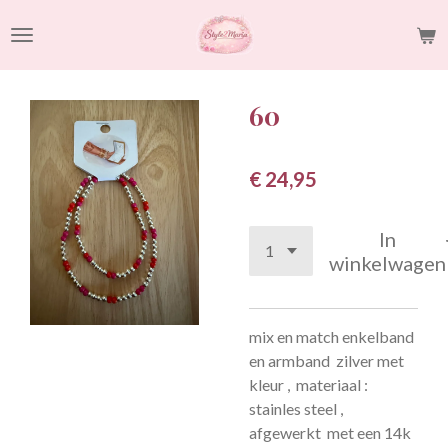
Ga
direct
naar
de
60
hoofdinhoud
€ 24,95
In
winkelwagen
mix en match enkelband
en armband zilver met
kleur , materiaal :
stainles steel ,
afgewerkt met een 14k