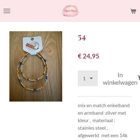
Ga
direct
naar
de
54
hoofdinhoud
€ 24,95
In
winkelwagen
mix en match enkelband
en armband zilver met
kleur , materiaal :
stainles steel ,
afgewerkt met een 14k