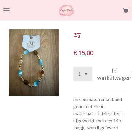
Ga
direct
naar
de
27
hoofdinhoud
€ 15,00
In
winkelwagen
mix en match enkelband
goud met kleur ,
materiaal : stainles steel ,
afgewerkt met een 14k
laagje wordt geleverd