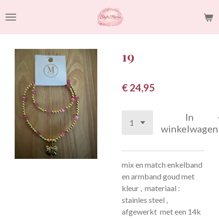
Ga
direct
naar
de
19
hoofdinhoud
€ 24,95
In
winkelwagen
mix en match enkelband
en armband goud met
kleur , materiaal :
stainles steel ,
afgewerkt met een 14k