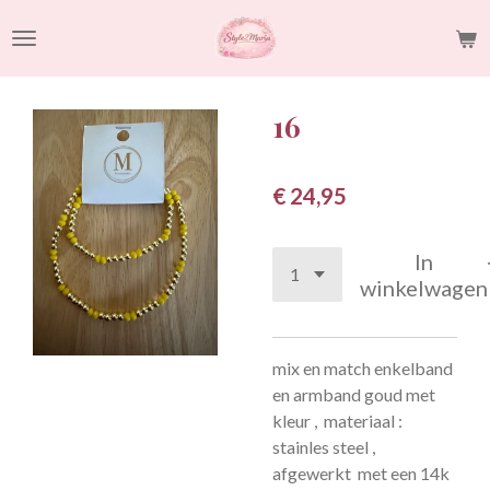
Ga
direct
naar
de
16
hoofdinhoud
€ 24,95
In
winkelwagen
mix en match enkelband
en armband goud met
kleur , materiaal :
stainles steel ,
afgewerkt met een 14k