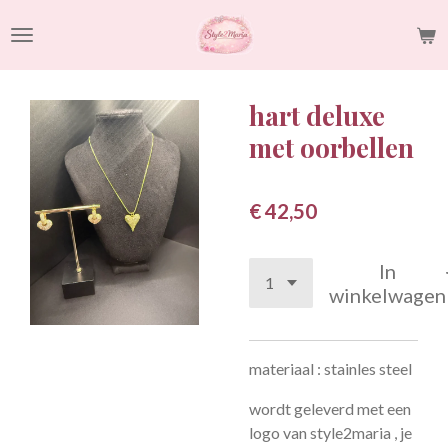
Ga
direct
naar
de
hart deluxe
hoofdinhoud
met oorbellen
€ 42,50
In
winkelwagen
materiaal : stainles steel
wordt geleverd met een
logo van style2maria , je