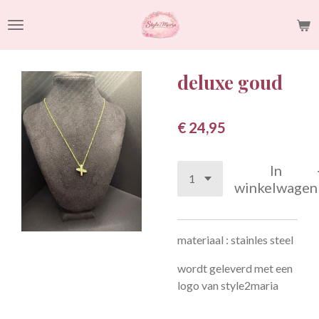
Ga
direct
naar
de
deluxe goud
hoofdinhoud
€ 24,95
In
winkelwagen
materiaal : stainles steel
wordt geleverd met een
logo van style2maria