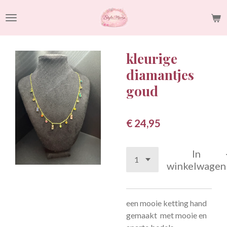
Ga
direct
naar
de
kleurige
hoofdinhoud
diamantjes
goud
€ 24,95
In
winkelwagen
een mooie ketting hand
gemaakt met mooie en