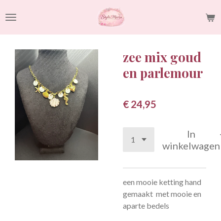
Ga
direct
naar
de
zee mix goud
hoofdinhoud
en parlemour
€ 24,95
In
winkelwagen
een mooie ketting hand
gemaakt met mooie en
aparte bedels