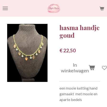
Ga
direct
naar
de
hasma handje
hoofdinhoud
goud
€ 22,50
In
winkelwagen
een mooie ketting hand
gemaakt met mooie en
aparte bedels