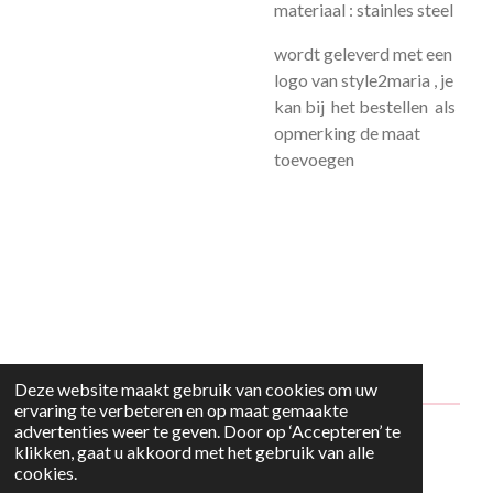
materiaal : stainles steel
wordt geleverd met een
logo van style2maria , je
kan bij het bestellen als
opmerking de maat
toevoegen
Deze website maakt gebruik van cookies om uw
ervaring te verbeteren en op maat gemaakte
advertenties weer te geven. Door op ‘Accepteren’ te
© 2024 - 2026 Style2Maria
klikken, gaat u akkoord met het gebruik van alle
cookies.
Powered by
JouwWeb