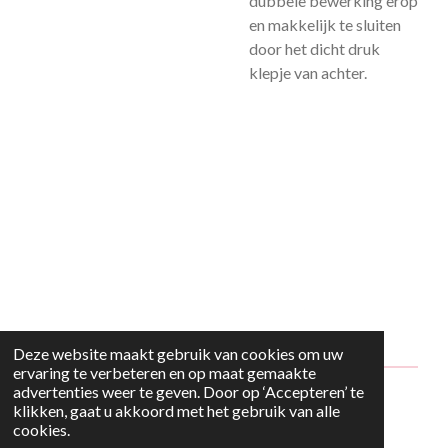
dubbele bewerking erop
en makkelijk te sluiten
door het dicht druk
klepje van achter.
Deze website maakt gebruik van cookies om uw
ervaring te verbeteren en op maat gemaakte
advertenties weer te geven. Door op ‘Accepteren’ te
© 2024 - 2026 Style2Maria
klikken, gaat u akkoord met het gebruik van alle
cookies.
Powered by
JouwWeb