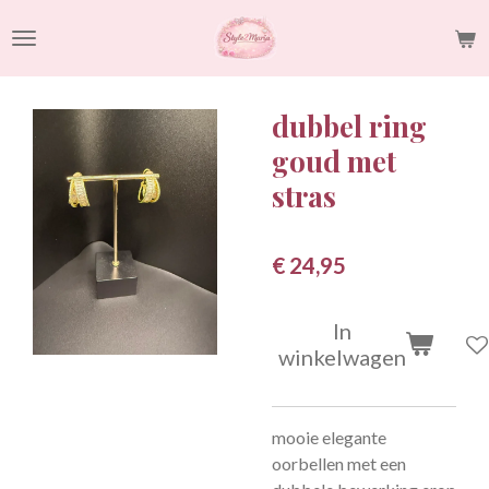
Ga
direct
naar
de
dubbel ring
hoofdinhoud
goud met
stras
€ 24,95
In
winkelwagen
mooie elegante
oorbellen met een