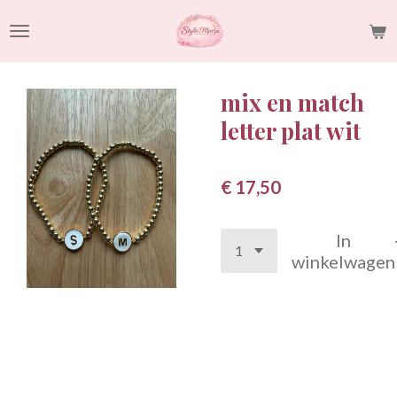
Ga
direct
naar
de
mix en match
hoofdinhoud
letter plat wit
€ 17,50
In
winkelwagen