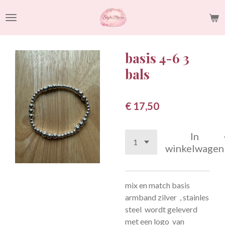
Ga
direct
naar
de
basis 4-6 3
hoofdinhoud
bals
€ 17,50
In
winkelwagen
mix en match basis
armband zilver , stainles
steel wordt geleverd
met een logo van