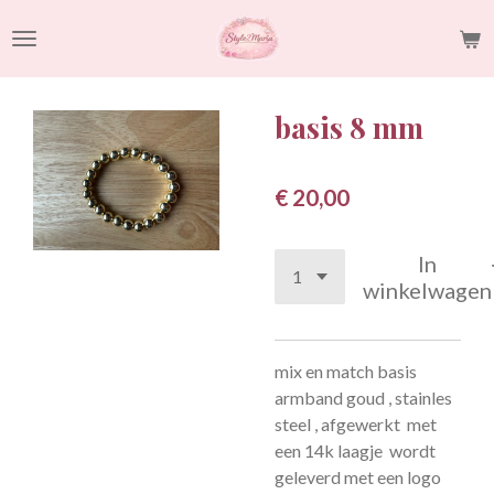
Ga
direct
naar
de
basis 8 mm
hoofdinhoud
€ 20,00
In
winkelwagen
mix en match basis
armband goud , stainles
steel , afgewerkt met
een 14k laagje wordt
geleverd met een logo