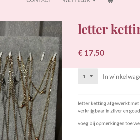
letter kett
€ 17,50
In winkelwag
letter ketting afgewerkt me
verkrijgbaar in zilver en gou
voeg bij opmerkingen toe welk