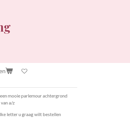
ing
en
t een mooie parlemour achtergrond
d van a/z
e letter u graag wilt bestellen