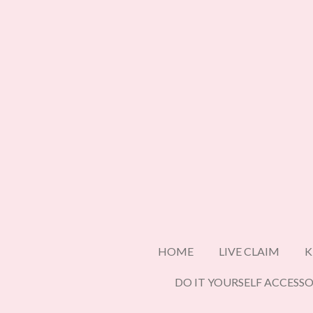
Ga
direct
naar
de
hoofdinhoud
HOME
LIVE CLAIM
K
DO IT YOURSELF ACCESSO